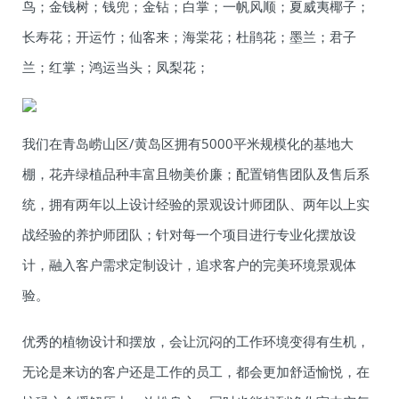
鸟；金钱树；钱兜；金钻；白掌；一帆风顺；夏威夷椰子；
长寿花；开运竹；仙客来；海棠花；杜鹃花；墨兰；君子
兰；红掌；鸿运当头；凤梨花；
我们在青岛崂山区/黄岛区拥有5000平米规模化的基地大
棚，花卉绿植品种丰富且物美价廉；配置销售团队及售后系
统，拥有两年以上设计经验的景观设计师团队、两年以上实
战经验的养护师团队；针对每一个项目进行专业化摆放设
计，融入客户需求定制设计，追求客户的完美环境景观体
验。
优秀的植物设计和摆放，会让沉闷的工作环境变得有生机，
无论是来访的客户还是工作的员工，都会更加舒适愉悦，在