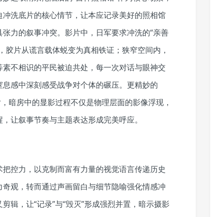
迫冲洗底片的核心情节，让本应记录美好的照相馆
具张力的叙事冲突。影片中，日军要求冲洗的“亲善
立，胶片从谎言载体蜕变为真相铁证；狭窄空间内，
等素不相识的平民被迫共处，每一次对话与眼神交
窒息感中深刻感受战争对个体的碾压。更精妙的
片，暗房中的显影过程不仅是物理层面的影像浮现，
醒，让叙事节奏与主题表达形成完美呼应。
术把控力，以克制而富有力量的视觉语言传递历史
力奇观，转而通过声画留白与细节隐喻强化情感冲
剪辑，让“记录”与“毁灭”形成强烈并置，暗示摄影