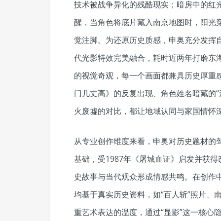
技术被战争异化的残酷现实；暗房中的红
醒，当角色将底片藏入南京地图时，阳光穿
觉注脚。为还原历史质感，申奥充分发挥
代光影特效完美融合，耗时近两年打磨东
的视觉奇观，每一个画面都兼具历史厚重
门几丈高》的反复出现、角色姓名暗藏的“
火废墟的对比，都让地域认同与家国情怀
从专业创作维度来看，申奥对历史题材的
基础，受1987年《屠城血证》启发并获
史故事与当代观众形成情感共鸣。在创作
均基于真实历史资料，如“百人斩”照片、
重艺术表达的温度，通过“显影”这一核心