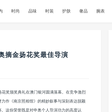
内
时尚
品味
时装
护肤
奢品
腕表
申奥摘金扬花奖最佳导演
节金扬花奖颁奖典礼在澳门银河圆满落幕。在竞争激烈
材力作《南京照相馆》的精妙叙事与深刻表达脱颖
杯。这份荣誉既是对申奥个人导演功力的高度认