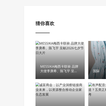
猜你喜欢
MESSIKA梅西卡联袂 品牌
大使李庚希、陈飞宇 呈献
国际
2026七夕节日大片