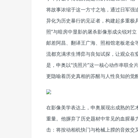
将故事浓缩于这一方寸之地，通过日军强
异化为历史暴行的见证者，构建起多重极
照”与暗房中显影的屠杀影像形成尖锐对
邮差阿昌、翻译王广海、照相馆老板老金
流都充满求生博弈与良知试探，让观众在
是，申奥以“洗照片”这一核心动作串联全
更隐喻着历史真相的苏醒与人性良知的觉
在影像美学表达上，申奥展现出成熟的艺
重量。他摒弃了历史题材中常见的血腥暴
击：将按动相机快门与枪械上膛的音效交叉