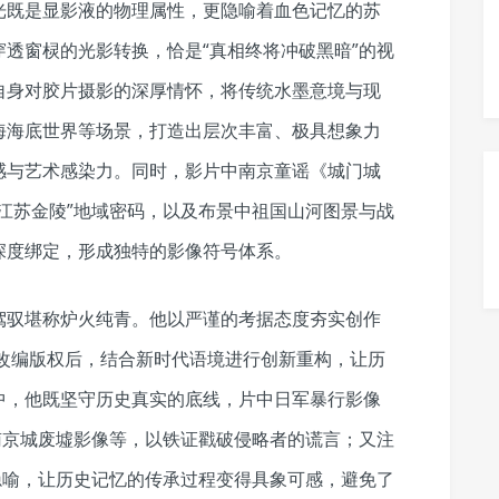
光既是显影液的物理属性，更隐喻着血色记忆的苏
透窗棂的光影转换，恰是“真相终将冲破黑暗”的视
自身对胶片摄影的深厚情怀，将传统水墨意境与现
海海底世界等场景，打造出层次丰富、极具想象力
感与艺术感染力。同时，影片中南京童谣《城门城
江苏金陵”地域密码，以及布景中祖国山河图景与战
深度绑定，形成独特的影像符号体系。
驾驭堪称炉火纯青。他以严谨的考据态度夯实创作
得改编版权后，结合新时代语境进行创新重构，让历
中，他既坚守历史真实的底线，片中日军暴行影像
南京城废墟影像等，以铁证戳破侵略者的谎言；又注
隐喻，让历史记忆的传承过程变得具象可感，避免了