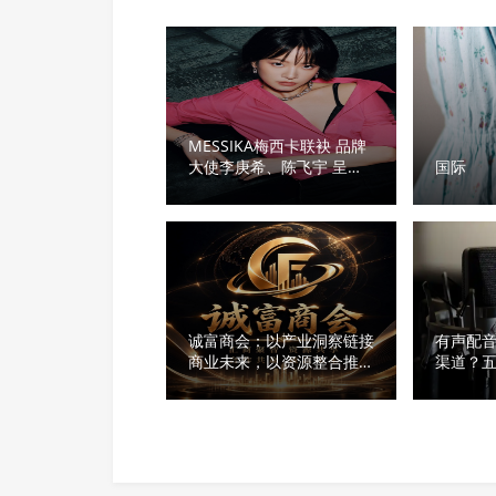
MESSIKA梅西卡联袂 品牌
大使李庚希、陈飞宇 呈献
国际
2026七夕节日大片
诚富商会：以产业洞察链接
有声配
商业未来，以资源整合推动
渠道？
企业家生态发展
好者参