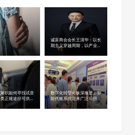
诚富商会会长王清华：以长
期主义穿越周期，以产业智
慧创造未来
音兼职如何寻找试音
数字化转型向纵深推进，智
五类正规途径可供爱
能代账系统迎来广泛应用
考