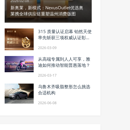
2026-02-08
新奥莱，新模式：NexusOutlet优选奥
莱携全球供应链重塑温州消费版图
315 质量认证启幕 铂然天使
率先斩获三项权威认证彰显
硬核实力
2026-03-09
从高端专属到人人可享，雅
迪如何推动智能普惠落地？
2026-03-17
乌鲁木齐吸脂整形怎么挑选
合适机构
2026-06-08