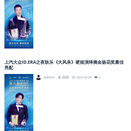
上汽大众ID.ERA之夜耿乐《大风杀》硬核演绎摘金扬花奖最佳
男配
admin
品味
2026-05-28
3