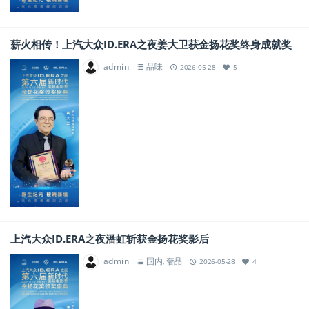
薪火相传！上汽大众ID.ERA之夜姜大卫获金扬花奖终身成就奖
admin
品味
2026-05-28
5
上汽大众ID.ERA之夜潘虹斩获金扬花奖影后
admin
国内
奢品
,
2026-05-28
4