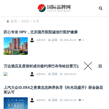
首页
>
2026
> 5 月
匠心专攻 HPV，北京国丹医院诚信行医护健康
admin
品味
2026-05-29
3
万达酒店及度假村成功签约津巴布韦哈拉雷万达文华酒店项目
admin
品味
2026-05-29
5
上汽大众ID.ERA之夜黄志忠跨界执导《向光花盛开》获金扬花
奖认可
admin
品味
2026-05-28
4